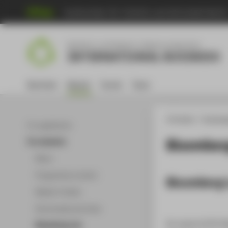
Hochschule für Technik und Wirtschaft Berli
M
Bachelor's and Master's degree programme
INTERNATIONAL BUSINESS
Bachelor
Master
Career
Team
HTW Berlin
Studieng
For applicants
Bloomber
For students
News
Programme content
Bloomberg 
Master's thesis
Downloads and Links
In room A 215 (C
Bloomberg Lab