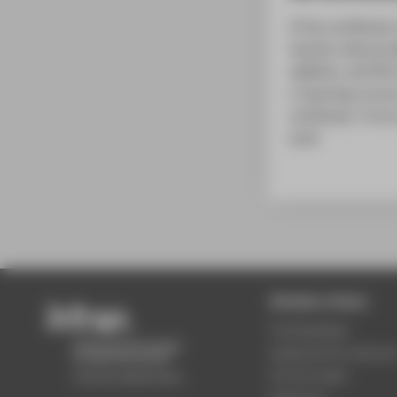
If the certificat
teacher will prov
addition, all HTW
e-learning course
certificate. To d
luck!
Beliebte Seiten
Studiengänge
Akademischer Kalende
Einrichtungen