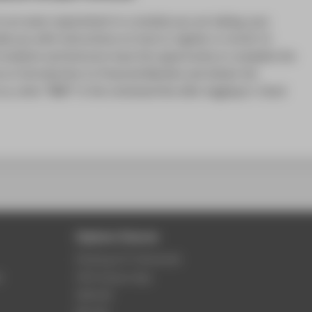
e is an exam requirement in a module you are taking, your
ide you with instructions on how to register or enroll. In
 students and lecturers have the opportunity to complete the
 on Introduction to Financial Markets and obtain the
o so, enter "BMC" in the command line after logging in. Good
Digitale Dienste
Phishing & IT-Sicherheit
r
HTW Campus App
Webmail