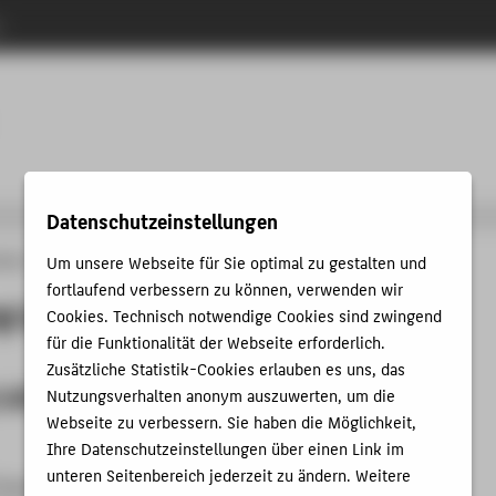
n
enu
Datenschutzeinstellungen
Um unsere Webseite für Sie optimal zu gestalten und
änge
International Business
Master
For students
Bloomberg Lab
fortlaufend verbessern zu können, verwenden wir
g Lab
Cookies. Technisch notwendige Cookies sind zwingend
für die Funktionalität der Webseite erforderlich.
Zusätzliche Statistik-Cookies erlauben es uns, das
Lab
Nutzungsverhalten anonym auszuwerten, um die
Webseite zu verbessern. Sie haben die Möglichkeit,
Ihre Datenschutzeinstellungen über einen Link im
unteren Seitenbereich jederzeit zu ändern. Weitere
ampus Treskowallee) we provide a total of eight Bloomberg